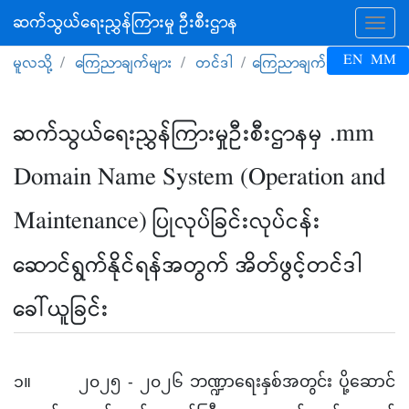
ဆက်သွယ်ရေးညွှန်ကြားမှု ဦးစီးဌာန
Tog
EN
MM
မူလသို့
ကြေညာချက်များ
တင်ဒါ
ကြေညာချက်အပြည့်အစုံ
ဆက်သွယ်ရေးညွှန်ကြားမှုဦးစီးဌာနမှ .mm
Domain Name System (Operation and
Maintenance) ပြုလုပ်ခြင်းလုပ်ငန်း
ဆောင်ရွက်နိုင်ရန်အတွက် အိတ်ဖွင့်တင်ဒါ
ခေါ်ယူခြင်း
၁။ ၂၀၂၅ - ၂၀၂၆ ဘဏ္ဍာရေးနှစ်အတွင်း ပို့ဆောင်