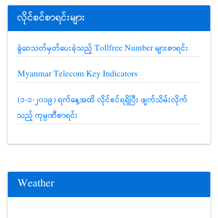
လိုင်စင်စာရင်းများ
ခွဲဝေသတ်မှတ်ပေးခဲ့သည့် Tollfree Number များစာရင်း
Myanmar Telecom Key Indicators
(၁-၁-၂၀၁၉) ရက်နေ့အထိ လိုင်စင်ရရှိပြီး ဖျက်သိမ်းလိုက်
သည့် ကုမ္ပဏီစာရင်း
Weather