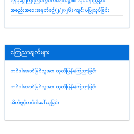
ရန်ပုံငွေ ကြီးကြပ်ကွပ်ကဲရေးအဖွဲ့၏ လုပ်ငန်းညှိနှိုင်း
အစည်းအဝေးအမှတ်စဉ်(၂/၂၀၂၆) ကျင်းပပြုလုပ်ခြင်း
ကြေညာချက်များ
တင်ဒါအောင်မြင်သူအား ထုတ်ပြန်ကြေညာခြင်း
တင်ဒါအောင်မြင်သူအား ထုတ်ပြန်ကြေညာခြင်း
အိတ်ဖွင့်တင်ဒါခေါ်ယူခြင်း