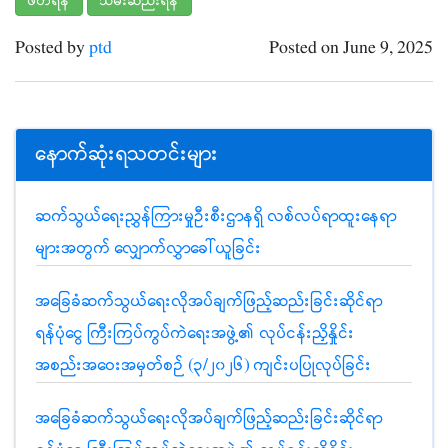
ဖတ်ရန်
သိမ်းဆည်းရန်
Posted by
ptd
Posted on June 9, 2025
နောက်ဆုံးရသတင်းများ
ဆက်သွယ်ရေးညွှန်ကြားမှုဦးစီးဌာနရှိ လစ်လပ်ရာထူးနေရာ
များအတွက် လျှောက်လွှာခေါ်ယူခြင်း
အခြေခံဆက်သွယ်ရေးလိုအပ်ချက်ဖြည့်ဆည်းခြင်းဆိုင်ရာ
ရန်ပုံငွေ ကြီးကြပ်ကွပ်ကဲရေးအဖွဲ့၏ လုပ်ငန်းညှိနှိုင်း
အစည်းအဝေးအမှတ်စဉ် (၃/၂၀၂၆) ကျင်းပပြုလုပ်ခြင်း
အခြေခံဆက်သွယ်ရေးလိုအပ်ချက်ဖြည့်ဆည်းခြင်းဆိုင်ရာ