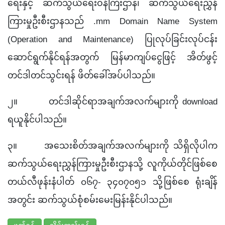
ရေးနှင့် ဆက်သွယ်ရေးဝန်ကြီးဌာန၊ ဆက်သွယ်ရေးညွှန်
ကြားမှုဦးစီးဌာနသည် .mm Domain Name System
(Operation and Maintenance) ပြုလုပ်ခြင်းလုပ်ငန်း
ဆောင်ရွက်နိုင်ရန်အတွက် မြန်မာကျပ်ငွေဖြင့် အိတ်ဖွင့်
တင်ဒါတင်သွင်းရန် ဖိတ်ခေါ်အပ်ပါသည်။
၂။
တင်ဒါဆိုင်ရာအချက်အလက်များကို download
ရယူနိုင်ပါသည်။
၃။
အသေးစိတ်အချက်အလက်များကို သိရှိလိုပါက
ဆက်သွယ်ရေးညွှန်ကြားမှုဦးစီးဌာနသို့ လူကိုယ်တိုင်ဖြစ်စေ
တယ်လီဖုန်းနံပါတ် ၀၆၇- ၃၄၀၇၀၅၁ သို့ဖြစ်စေ ရုံးချိန်
အတွင်း ဆက်သွယ်စုံစမ်းမေးမြန်းနိုင်ပါသည်။