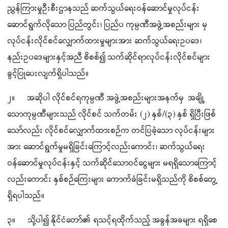
ညွှန်ကြားမှုဦးစီးဌာနသည် ဆက်သွယ်ရေးဝန်ဆောင်မှုလုပ်ငန်း
ဆောင်ရွက်လိုသော ပြည်တွင်း၊ ပြည်ပ ကုမ္ပဏီအဖွဲ့အစည်းများ မှ
လုပ်ငန်းလိုင်စင်လျှောက်ထားမှုများအား ဆက်သွယ်ရေးဥပဒေ၊
နည်းဥပဒေများနှင့်အညီ စိစစ်၍ သက်ဆိုင်ရာလုပ်ငန်းလိုင်စင်များ
ခွင့်ပြုပေးလျက်ရှိပါသည်။
၂။ အဆိုပါ လိုင်စင်ရကုမ္ပဏီ အဖွဲ့အစည်းများအနက်မှ အချို့
သောကုမ္ပဏီများသည် လိုင်စင် သက်တမ်း (၂) နှစ်/(၃) နှစ် ရှိပြီးဖြစ်
သော်လည်း လိုင်စင်လျှောက်ထားစဉ်က တင်ပြခဲ့သော လုပ်ငန်းများ
အား ဆောင်ရွက်မှုမရှိခြင်းကြောင့်လည်းကောင်း၊ ဆက်သွယ်ရေး
ဝန်ဆောင်မှုလုပ်ငန်းနှင့် သက်ဆိုင်သောဝင်ငွေများ မရရှိသောကြောင့်
လည်းကောင်း နှစ်စဉ်ကြေးများ ကောက်ခံခြင်းမရှိသည်ကို စိစစ်တွေ့
ရှိရပါသည်။
၃။ သို့ပါ၍ နိုင်ငံတော်၏ ရသင့်ရထိုက်သည့် အခွန်အခများ ရရှိစေ