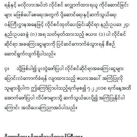
ရန်နှင့် မလိုလားအပ်ဘဲ လိုင်စင် လျှောက်ထားရယူ ကိုင်ဆောင်ခြင်း
များ မဖြစ်ပေါ်စေရေးအတွက် ပို့ဆောင်ရေးနှင့်ဆက်သွယ်ရေး
ဝန်ကြီးဌာနအနေဖြင့် လိုင်စင်ထုတ်ပေးခြင်းဆိုင်ရာ နည်းဥပဒေ ၂၄၊
နည်းဥပဒေခွဲ (ဂ) အရ သတ်မှတ်ထားသည့် ဇယား (၁) ပါ လိုင်စင်
ဆိုင်ရာ အခကြေးငွေများကို ပြင်ဆင်ကောက်ခံသွားရန် စီစဉ်
ဆောင်ရွက်လျက်ရှိပါသည်။
၄။ သို့ဖြစ်ပါ၍ ပူးတွဲဖော်ပြပါ လိုင်စင်ဆိုင်ရာအခကြေးငွေများ
ပြောင်းလဲကောက်ခံရန် လျာထားသည့် ဇယားအပေါ် အကြံပြုလို
သူများရှိပါက ဤကြော်ငြာပါသည့်ရက်မှစ၍ ၇.၂.၂၀၁၈ ရက်နေ့အထိ
အောက်ဖော်ပြပါ လိပ်စာများသို့ ဆက်သွယ်ပေးပို့၍ အကြံပြုနိုင်ပါ
ကြောင်း အသိပေးကြေညာအပ်ပါသည်။