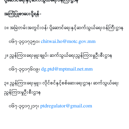
ပို့ဆောင်ရေးနှင့်ဆက်သွယ်ရေးဝန်ကြီးဌာန
အကြံပြုစာပေးပို့ရန်-
၁။ အမြဲတမ်းအတွင်းဝန်၊ ပို့ဆောင်ရေးနှင့်ဆက်သွယ်ရေးဝန်ကြီးဌာန
၀၆၇-၃၄၀၇၃၅၀၊
chitwai.ho@motc.gov.mm
၂။ ညွှန်ကြားရေးမှူးချုပ်၊ ဆက်သွယ်ရေးညွှန်ကြားမှုဦးစီးဌာန
၀၆၇-၃၄၀၇၆၀၉၊
dg.ptd@mptmail.net.mm
၃။ ညွှန်ကြားရေးမှူး၊ လိုင်စင်နှင့်စစ်ဆေးရေးဌာန၊ ဆက်သွယ်ရေး
ညွှန်ကြားမှုဦးစီးဌာန
၀၆၇-၃၄၀၇၂၁၇၊
ptdregulator@gmail.com