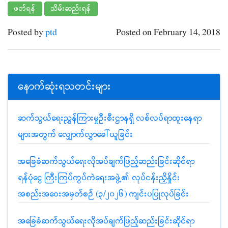
ဖတ်ရန်
သိမ်းဆည်းရန်
Posted by
ptd
Posted on February 14, 2018
နောက်ဆုံးရသတင်းများ
ဆက်သွယ်ရေးညွှန်ကြားမှုဦးစီးဌာနရှိ လစ်လပ်ရာထူးနေရာ
များအတွက် လျှောက်လွှာခေါ်ယူခြင်း
အခြေခံဆက်သွယ်ရေးလိုအပ်ချက်ဖြည့်ဆည်းခြင်းဆိုင်ရာ
ရန်ပုံငွေ ကြီးကြပ်ကွပ်ကဲရေးအဖွဲ့၏ လုပ်ငန်းညှိနှိုင်း
အစည်းအဝေးအမှတ်စဉ် (၃/၂၀၂၆) ကျင်းပပြုလုပ်ခြင်း
အခြေခံဆက်သွယ်ရေးလိုအပ်ချက်ဖြည့်ဆည်းခြင်းဆိုင်ရာ