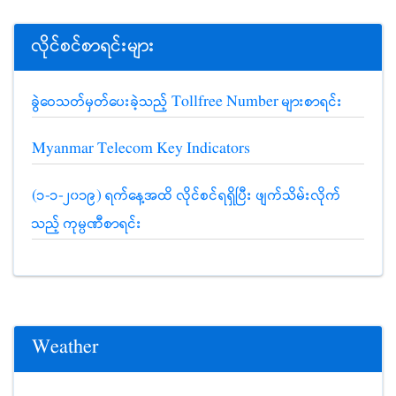
လိုင်စင်စာရင်းများ
ခွဲဝေသတ်မှတ်ပေးခဲ့သည့် Tollfree Number များစာရင်း
Myanmar Telecom Key Indicators
(၁-၁-၂၀၁၉) ရက်နေ့အထိ လိုင်စင်ရရှိပြီး ဖျက်သိမ်းလိုက်
သည့် ကုမ္ပဏီစာရင်း
Weather