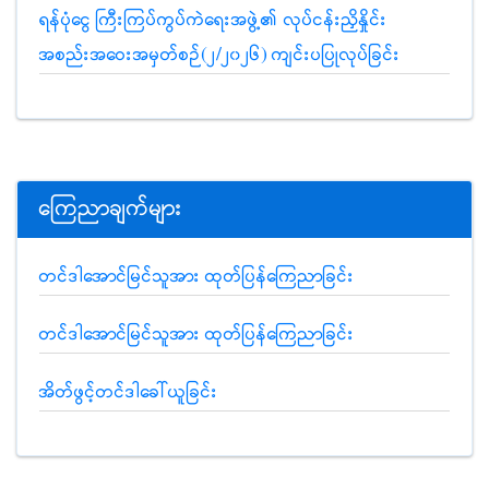
ရန်ပုံငွေ ကြီးကြပ်ကွပ်ကဲရေးအဖွဲ့၏ လုပ်ငန်းညှိနှိုင်း
အစည်းအဝေးအမှတ်စဉ်(၂/၂၀၂၆) ကျင်းပပြုလုပ်ခြင်း
ကြေညာချက်များ
တင်ဒါအောင်မြင်သူအား ထုတ်ပြန်ကြေညာခြင်း
တင်ဒါအောင်မြင်သူအား ထုတ်ပြန်ကြေညာခြင်း
အိတ်ဖွင့်တင်ဒါခေါ်ယူခြင်း