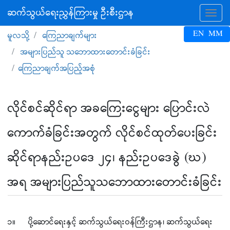
ဆက်သွယ်ရေးညွှန်ကြားမှု ဦးစီးဌာန
Tog
EN
MM
မူလသို့
ကြေညာချက်များ
အများပြည်သူ သဘောထားတောင်းခံခြင်း
ကြေညာချက်အပြည့်အစုံ
လိုင်စင်ဆိုင်ရာ အခကြေးငွေများ ပြောင်းလဲ
ကောက်ခံခြင်းအတွက် လိုင်စင်ထုတ်ပေးခြင်း
ဆိုင်ရာနည်းဥပဒေ ၂၄၊ နည်းဥပဒေခွဲ (ဃ)
အရ အများပြည်သူသဘောထားတောင်းခံခြင်း
၁။ ပို့ဆောင်ရေးနှင့် ဆက်သွယ်ရေးဝန်ကြီးဌာန၊ ဆက်သွယ်ရေး