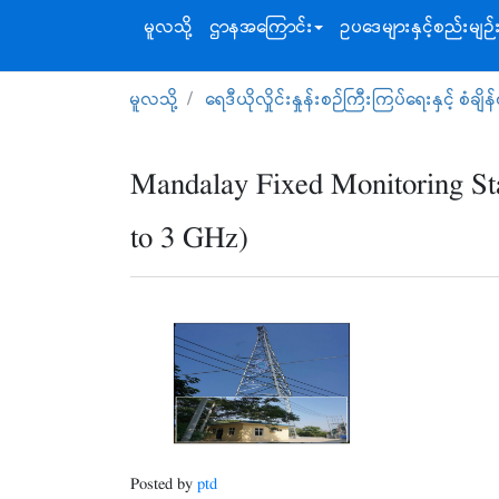
မူလသို့
ဌာနအ‌ကြောင်း
ဥပဒေများနှင့်စည်းမျဉ်
မူလသို့
ရေဒီယိုလှိုင်းနှုန်းစဉ်ကြီးကြပ်ရေးနှင့် စံချိန
Mandalay Fixed Monitoring S
to 3 GHz)
Posted by
ptd