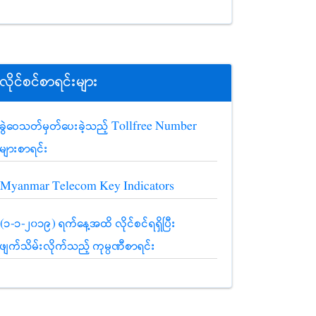
လိုင်စင်စာရင်းများ
ခွဲဝေသတ်မှတ်ပေးခဲ့သည့် Tollfree Number
များစာရင်း
Myanmar Telecom Key Indicators
(၁-၁-၂၀၁၉) ရက်နေ့အထိ လိုင်စင်ရရှိပြီး
ဖျက်သိမ်းလိုက်သည့် ကုမ္ပဏီစာရင်း