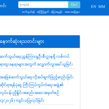
င်း
EN
MM
ဆက်သွယ်ရန်
.
အကြံပြုချက်
.
မြေပုံအညွှန်း
.
အမေးအဖြေများ
နောက်ဆုံးရသတင်းများ
ဆက်သွယ်ရေးညွှန်ကြားမှုဦးစီးဌာနရှိ လစ်လပ်
ရာထူးနေရာများအတွက် လျှောက်လွှာခေါ်ယူခြင်း
အခြေခံဆက်သွယ်ရေးလိုအပ်ချက်ဖြည့်ဆည်းခြင်း
ဆိုင်ရာရန်ပုံငွေ ကြီးကြပ်ကွပ်ကဲရေးအဖွဲ့၏
လုပ်ငန်းညှိနှိုင်းအစည်းအဝေးအမှတ်စဉ်
(၃/၂၀၂၆) ကျင်းပပြုလုပ်ခြင်း