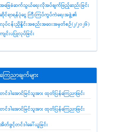
အခြေခံဆက်သွယ်ရေးလိုအပ်ချက်ဖြည့်ဆည်းခြင်း
ဆိုင်ရာရန်ပုံငွေ ကြီးကြပ်ကွပ်ကဲရေးအဖွဲ့၏
လုပ်ငန်းညှိနှိုင်းအစည်းအဝေးအမှတ်စဉ်(၂/၂၀၂၆)
ကျင်းပပြုလုပ်ခြင်း
ကြေညာချက်များ
တင်ဒါအောင်မြင်သူအား ထုတ်ပြန်ကြေညာခြင်း
တင်ဒါအောင်မြင်သူအား ထုတ်ပြန်ကြေညာခြင်း
အိတ်ဖွင့်တင်ဒါခေါ်ယူခြင်း