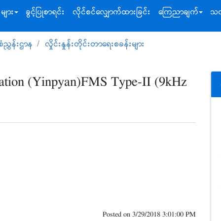
းများ
ခွင့်ပြုစာရင်း
လိုင်စင်လျှောက်ထားခြင်း
ကြေညာချက်
သတ
်စံညွှန်းဌာန
လှိုင်းနှုန်းတိုင်းတာရေးစခန်းများ
tation (Yinpyan)FMS Type-II (9kHz
Posted on
3/29/2018 3:01:00 PM