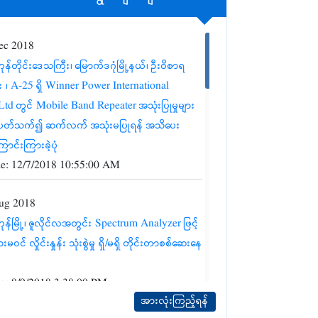
ec 2018
ုန်တိုင်းဒေသကြီး၊ မြောက်ဒဂုံမြို့နယ်၊ ဦးဝိစာရ
 ၊ A-25 ရှိ Winner Power International
td တွင် Mobile Band Repeater အသုံးပြုမှုများ
့် ပတ်သက်၍ ဆက်လက် အသုံးမပြုရန် အသိပေး
ာင်းကြားခဲ့ပုံ
e: 12/7/2018 10:55:00 AM
ug 2018
ုန်မြို့၊ ဇူလိုင်လအတွင်း Spectrum Analyzer ဖြင့်
မဝင် လှိုင်းနှုန်း သုံးစွဲမှု ရှိ/မရှိ တိုင်းတာစစ်ဆေးနေ
e: 8/9/2018 3:38:00 PM
အားလုံးကြည့်ရန်