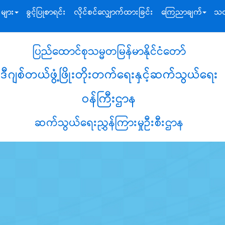
းများ
ခွင့်ပြုစာရင်း
လိုင်စင်လျှောက်ထားခြင်း
ကြေညာချက်
သတ
ပြည်ထောင်စုသမ္မတမြန်မာနိုင်ငံတော်
ဒီဂျစ်တယ်ဖွံ့ဖြိုးတိုးတက်ရေးနှင့်ဆက်သွယ်ရေး
ဝန်ကြီးဌာန
ဆက်သွယ်ရေးညွှန်ကြားမှုဦးစီးဌာန