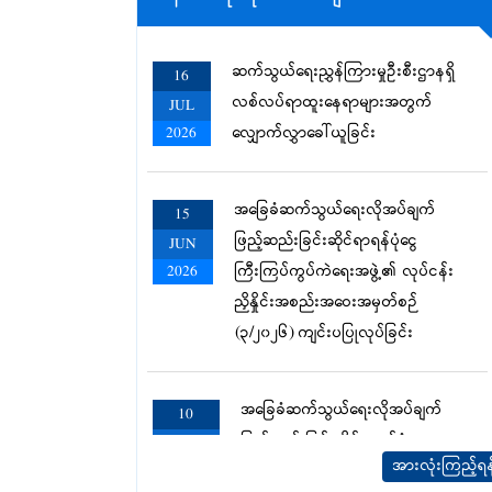
ဆက်သွယ်ရေးညွှန်ကြားမှုဦးစီးဌာနရှိ
16
လစ်လပ်ရာထူးနေရာများအတွက်
JUL
လျှောက်လွှာခေါ်ယူခြင်း
2026
အခြေခံဆက်သွယ်ရေးလိုအပ်ချက်
15
ဖြည့်ဆည်းခြင်းဆိုင်ရာရန်ပုံငွေ
JUN
ကြီးကြပ်ကွပ်ကဲရေးအဖွဲ့၏ လုပ်ငန်း
2026
ညှိနှိုင်းအစည်းအဝေးအမှတ်စဉ်
(၃/၂၀၂၆) ကျင်းပပြုလုပ်ခြင်း
အခြေခံဆက်သွယ်ရေးလိုအပ်ချက်
10
ဖြည့်ဆည်းခြင်းဆိုင်ရာရန်ပုံငွေ
MAR
အားလုံးကြည့်ရန
ကြီးကြပ်ကွပ်ကဲရေးအဖွဲ့၏ လုပ်ငန်း
2026