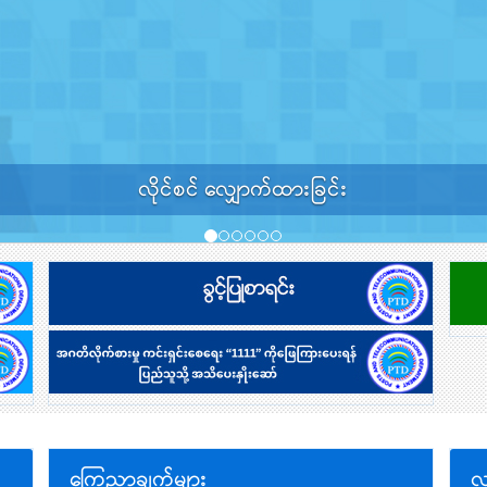
လိုင်စင် လျှောက်ထားခြင်း
ကြေညာချက်များ
လ