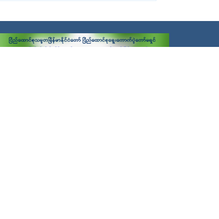
ug 2018
ုန်မြို့၊ ဇူလိုင်လအတွင်း လှိုင်းနှုန်းတိုင်းတာရေး
တော်ယာဉ်ဖြင့် တိုင်းတာခြင်းလုပ်ငန်းဆောင်ရွက်နေ
e: 8/9/2018 3:37:00 PM
ဗီဒီယိုများပြခန်း
Jul 2018
တိုင်ကန့်ကွက်တိုင်ကြားမှုများအပေါ် သက်ဆိုင်ရာ
နယ်/ရပ်ကွက်အုပ်ချုပ်ရေးမှူးတို့နှင့် ကြိုတင်ညှိနှိုင်း
်ရွက်ခဲ့သည့် မှတ်တမ်းဓါတ်ပုံ
e: 7/10/2018 3:47:00 PM
Jul 2018
ပို့ဆောင်ဆက်သွယ်ရေးဂျာနယ်
ကွက်တိုင်ကြားမှုများရှိနေသော တာဝါတိုင်များအား
ြင်ကွင်းဆင်းစစ်ဆေးခဲ့သည့် မှတ်တမ်းဓါတ်ပုံ
e: 7/10/2018 3:45:00 PM