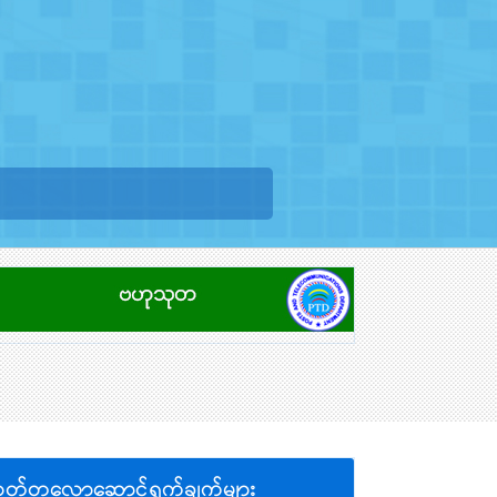
တ်တလောဆောင်ရွက်ချက်များ