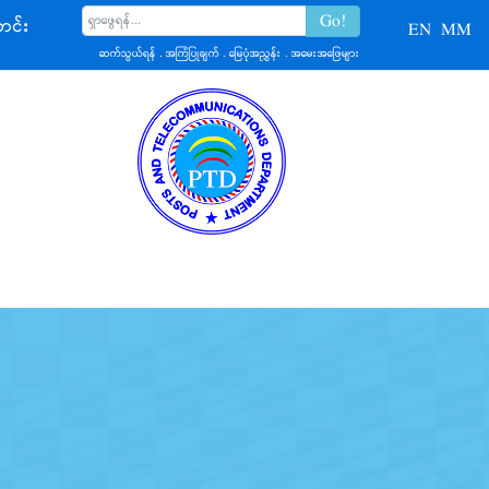
င်း
EN
MM
ဆက်သွယ်ရန်
.
အကြံပြုချက်
.
မြေပုံအညွှန်း
.
အမေးအဖြေများ