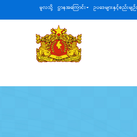
မူလသို့
ဌာနအ‌ကြောင်း
ဥပဒေများနှင့်စည်းမျဉ်