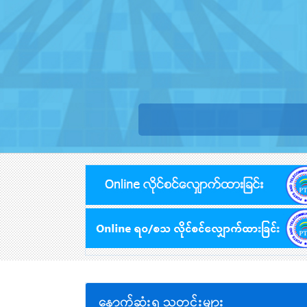
နောက်ဆုံးရ သတင်းများ