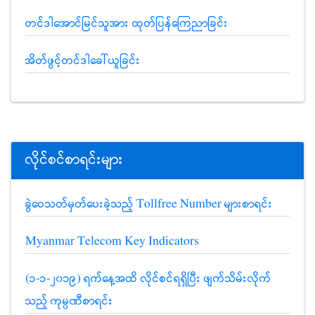
တင်ဒါအောင်မြင်သူအား ထုတ်ပြန်ကြေညာခြင်း
အိတ်ဖွင့်တင်ဒါခေါ်ယူခြင်း
လိုင်စင်စာရင်းများ
ခွဲဝေသတ်မှတ်ပေးခဲ့သည့် Tollfree Number များစာရင်း
Myanmar Telecom Key Indicators
(၁-၁-၂၀၁၉) ရက်နေ့အထိ လိုင်စင်ရရှိပြီး ဖျက်သိမ်းလိုက်
သည့် ကုမ္ပဏီစာရင်း