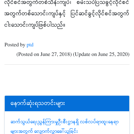
လိုင်စင်အတွက်တစ်သိန်းကျပ်၊ စမ်းသပ်ပြသခွင့်လိုင်စင်
အတွက်တစ်သောင်းကျပ်နှင့် ပြင်ဆင်ခွင့်လိုင်စင်အတွက်
ငါးသောင်းကျပ်ဖြစ်ပါသည်
။
Posted by
ptd
(Posted on June 27, 2018) (Update on June 25, 2020)
နောက်ဆုံးရသတင်းများ
ဆက်သွယ်ရေးညွှန်ကြားမှုဦးစီးဌာနရှိ လစ်လပ်ရာထူးနေရာ
များအတွက် လျှောက်လွှာခေါ်ယူခြင်း