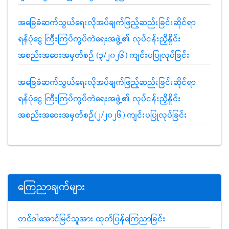
အခြေခံဆက်သွယ်ရေးလိုအပ်ချက်ဖြည့်ဆည်းခြင်းဆိုင်ရာ
ရန်ပုံငွေ ကြီးကြပ်ကွပ်ကဲရေးအဖွဲ့၏ လုပ်ငန်းညှိနှိုင်း
အစည်းအဝေးအမှတ်စဉ် (၃/၂၀၂၆) ကျင်းပပြုလုပ်ခြင်း
အခြေခံဆက်သွယ်ရေးလိုအပ်ချက်ဖြည့်ဆည်းခြင်းဆိုင်ရာ
ရန်ပုံငွေ ကြီးကြပ်ကွပ်ကဲရေးအဖွဲ့၏ လုပ်ငန်းညှိနှိုင်း
အစည်းအဝေးအမှတ်စဉ်(၂/၂၀၂၆) ကျင်းပပြုလုပ်ခြင်း
ကြေညာချက်များ
တင်ဒါအောင်မြင်သူအား ထုတ်ပြန်ကြေညာခြင်း