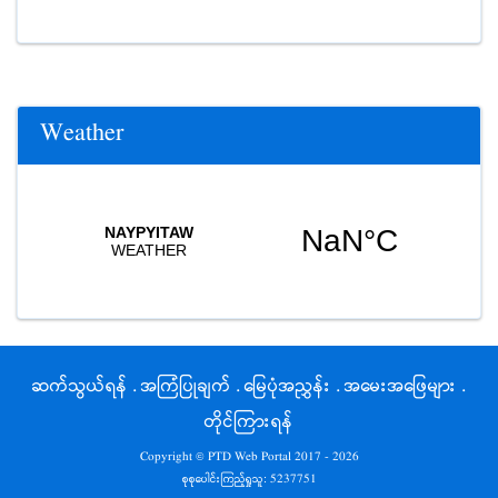
Weather
ဆက်သွယ်ရန်
.
အကြံပြုချက်
.
မြေပုံအညွှန်း
.
အမေးအဖြေများ
.
တိုင်ကြားရန်
Copyright © PTD Web Portal 2017 - 2026
စုစုပေါင်းကြည့်ရှုသူ:
5237751