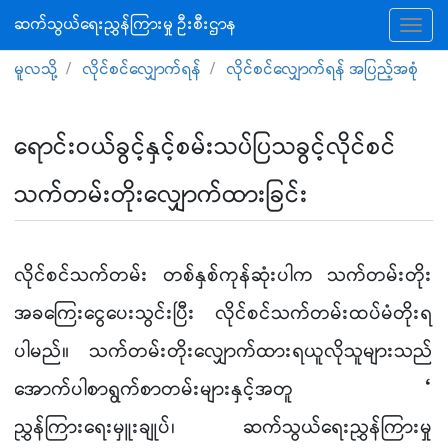
ဆက်သွယ်ရေးညွှန်ကြားမှု ဦးစီးဌာန
Tog
မူလသို့
လိုင်စင်လျှောက်ရန်
လိုင်စင်လျှောက်ရန် အပြည့်အစုံ
ရောင်းဝယ်ခွင့်နှင့်စမ်းသပ်ပြသခွင့်လိုင်စင်
သက်တမ်းတိုးလျှောက်ထားခြင်း
လိုင်စင်သက်တမ်း တစ်နှစ်ကုန်ဆုံးပါက သက်တမ်းတိုး
အခကြေးငွေပေးသွင်းပြီး လိုင်စင်သက်တမ်းထပ်မံတိုးရ
ပါမည်။ သက်တမ်းတိုးလျှောက်ထားရယူလိုသူများသည်
အောက်ပါစာရွက်စာတမ်းများနှင့်အတူ “
ညွှန်ကြားရေးမှူးချုပ်၊ ဆက်သွယ်ရေးညွှန်ကြားမှု