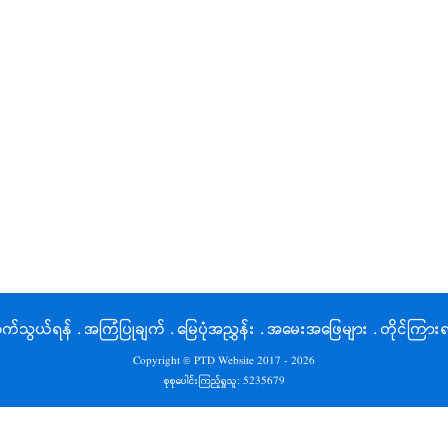
က်သွယ်ရန်
.
အကြံပြုချက်
.
မြေပုံအညွှန်း
.
အမေးအဖြေများ
.
တိုင်ကြားရ
Copyright © PTD Website 2017 - 2026
စုစုပေါင်းကြည့်ရှုသူ:
5235679