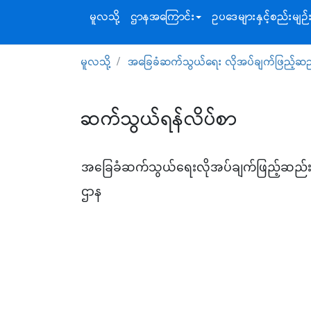
မူလသို့
ဌာနအ‌ကြောင်း
ဥပဒေများနှင့်စည်းမျဉ်
မူလသို့
အခြေခံဆက်သွယ်ရေး လိုအပ်ချက်ဖြည့်ဆ
ဆက်သွယ်ရန်လိပ်စာ
အခြေခံဆက်သွယ်ရေးလိုအပ်ချက်ဖြည့်ဆည်
ဌာန