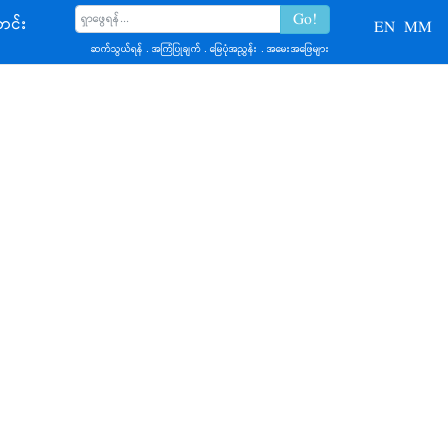
င်း
EN
MM
ဆက်သွယ်ရန်
.
အကြံပြုချက်
.
မြေပုံအညွှန်း
.
အမေးအဖြေများ