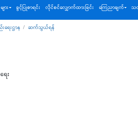
းများ
ခွင့်ပြုစာရင်း
လိုင်စင်လျှောက်ထားခြင်း
ကြေညာချက်
သတ
ည်းရေးဌာန
ဆက်သွယ်ရန်
းရေး