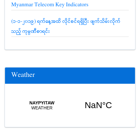
Myanmar Telecom Key Indicators
(၁-၁-၂၀၁၉) ရက်နေ့အထိ လိုင်စင်ရရှိပြီး ဖျက်သိမ်းလိုက်
သည့် ကုမ္ပဏီစာရင်း
Weather