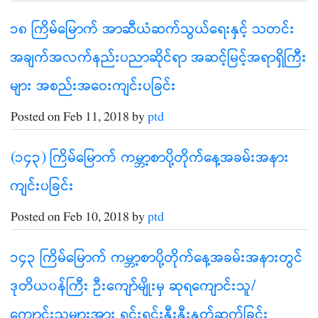
၁၈ ကြိမ်မြောက် အာဆီယံဆက်သွယ်ရေးနှင့် သတင်း
အချက်အလက်နည်းပညာဆိုင်ရာ အဆင့်မြင့်အရာရှိကြီး
များ အစည်းအဝေးကျင်းပခြင်း
Posted on Feb 11, 2018 by
ptd
(၁၄၃) ကြိမ်မြောက် ကမ္ဘာ့စာပို့တိုက်နေ့အခမ်းအနား
ကျင်းပခြင်း
Posted on Feb 10, 2018 by
ptd
၁၄၃ ကြိမ်မြောက် ကမ္ဘာ့စာပို့တိုက်နေ့အခမ်းအနားတွင်
ဒုတိယ၀န်ကြီး ဦးကျော်မျိုးမှ ဆုရကျောင်းသူ/
ကျောင်းသူများအား ရင်းရင်းနှီးနှီးနှုတ်ဆက်ခြင်း