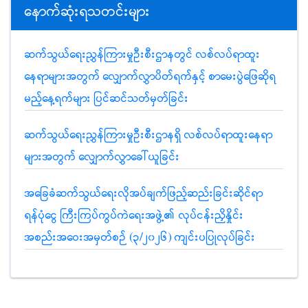
နောက်ဆုံးရသတင်းများ
ဆက်သွယ်ရေးညွှန်ကြားမှုဦးစီးဌာနတွင် လစ်လပ်ရာထူး
နေရာများအတွက် လျှောက်လွှာပိတ်ရက်နှင့် စာမေးပွဲဖြေဆိုရ
မည့်နေ့ရက်များ ပြင်ဆင်သတ်မှတ်ခြင်း
ဆက်သွယ်ရေးညွှန်ကြားမှုဦးစီးဌာနရှိ လစ်လပ်ရာထူးနေရာ
များအတွက် လျှောက်လွှာခေါ်ယူခြင်း
အခြေခံဆက်သွယ်ရေးလိုအပ်ချက်ဖြည့်ဆည်းခြင်းဆိုင်ရာ
ရန်ပုံငွေ ကြီးကြပ်ကွပ်ကဲရေးအဖွဲ့၏ လုပ်ငန်းညှိနှိုင်း
အစည်းအဝေးအမှတ်စဉ် (၃/၂၀၂၆) ကျင်းပပြုလုပ်ခြင်း