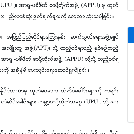
 (UPU )၊ အာရှ-ပစိဖိတ် စာပို့တိုက်အဖွဲ့ (APPU) မှ ထုတ်
ျား ၊ ညီလာခံဆုံးဖြတ်ချက်များကို လေ့လာ သုံးသပ်ခြင်း
။
၊ အပြည်ပြည်ဆိုင်ရာကြေးနန်း ဆက်သွယ်ရေးအဖွဲ့ချုပ်
ကျိုးတူ အဖွဲ့(APT)၊ သို့ ထည့်ဝင်ရသည့် နှစ်စဉ်ထည့်
် အာရှ -ပစိဖိတ် စာပို့တိုက်အဖွဲ့ (APPU) တို့သို့ ထည့်ဝင်ရ
းကို အချိန်မီ ပေးသွင်းရေး‌ဆောင်ရွက်ခြင်း
။
၊ နိုင်ငံတကာမှ ထုတ်ဝေသော တံဆိပ်ခေါင်းများကို စာရင်း
ာ တံဆိပ်ခေါင်းများ ကမ္ဘာ့စာပို့တိုက်သမဂ္ဂ (UPU ) သို့ ပေး
ည်းပညာဆိုင်ရာကိစ္စရပ်များနှင့် ပတ်သက်၍ အာဆီယံ