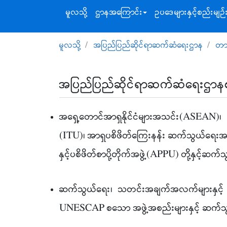
မူလသို့
ဌာနအ‌ကြောင်း
ဥပဒေများနှင့်စည်းမျဉ်
မူလသို့
အပြည်ပြည်ဆိုင်ရာဆက်ဆံရေးဌာန
တာ၀
အပြည်ပြည်ဆိုင်ရာဆက်ဆံရေးဌာန
အရှေ့တောင်အာရှနိုင်ငံများအသင်း(ASEAN)၊
(ITU)၊ အာရှပစိဖိတ်ကြေးနန်း ဆက်သွယ်ရေးအကျိ
နှင့်ပစိဖိတ်စာပို့တိုက်အဖွဲ့(APPU) တို့နှင့်ဆက်
ဆက်သွယ်ရေး၊ သတင်းအချက်အလက်များနှင့် 
UNESCAP စသော အဖွဲ့အစည်းများနှင့် ဆက်သွယ