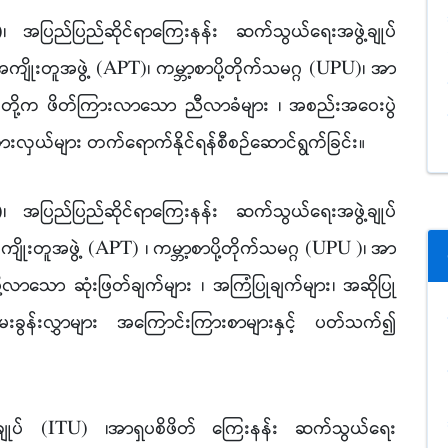
၊ အပြည်ပြည်ဆိုင်ရာကြေးနန်း ဆက်သွယ်ရေးအဖွဲ့ချုပ်
ိုးတူအဖွဲ့ (APT)၊ ကမ္ဘာ့စာပို့တိုက်သမဂ္ဂ (UPU)၊ အာ
PU) တို့က ဖိတ်ကြားလာသော ညီလာခံများ ၊ အစည်းအဝေးပွဲ
ုယ်စားလှယ်များ တက်ရောက်နိုင်ရန်စီစဉ်ဆောင်ရွက်ခြင်း
။
၊ အပြည်ပြည်ဆိုင်ရာကြေးနန်း ဆက်သွယ်ရေးအဖွဲ့ချုပ်
ုးတူအဖွဲ့ (APT) ၊ ကမ္ဘာ့စာပို့တိုက်သမဂ္ဂ (UPU )၊ အာ
းပို့လာသော ဆုံးဖြတ်ချက်များ ၊ အကြံပြုချက်များ၊ အဆိုပြု
းခွန်းလွှာများ အကြောင်းကြားစာများနှင့် ပတ်သက်၍
ဲ့ချုပ် (ITU) ၊အာရှပစိဖိတ် ကြေးနန်း ဆက်သွယ်ရေး