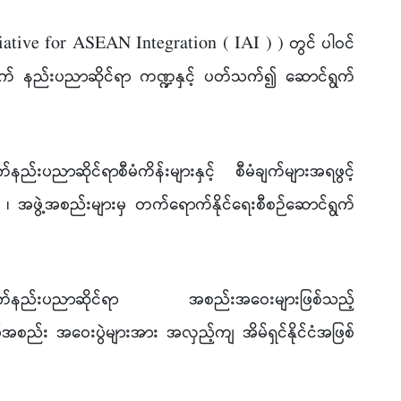
tive for ASEAN Integration ( IAI ) ) တွင် ပါဝင်
 နည်းပညာဆိုင်ရာ ကဏ္ဍနှင့် ပတ်သက်၍ ဆောင်ရွက်
ပညာဆိုင်ရာစီမံကိန်းများနှင့် စီမံချက်များအရဖွင့်
န ၊ အဖွဲ့အစည်းများမှ တက်ရောက်နိုင်ရေးစီစဉ်ဆောင်ရွက်
လက်နည်းပညာဆိုင်ရာ အစည်းအဝေးများဖြစ်သည့်
း အဝေးပွဲများအား အလှည့်ကျ အိမ်ရှင်နိုင်ငံအဖြစ်