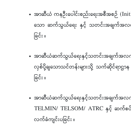
အာဆီယံ ကနဦးပေါင်းစည်းရေးအစီအစဉ် (Initia
သော ဆက်သွယ်ရေး နှင့် သတင်းအချက်အလက်
ခြင်း
။
အာဆီယံဆက်သွယ်ရေးနှင့်သတင်းအချက်အလက်နည်း
လှစ်ပို့ချသောသင်တန်းများသို့ သက်ဆိုင်ရာဌာ
ခြင်း
။
အာဆီယံဆက်သွယ်ရေးနှင့်သတင်းအချက်အ
TELMIN/ TELSOM/ ATRC နှင့် ဆက်စပ်အစည်
လက်ခံကျင်းပခြင်း
။