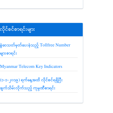
လိုင်စင်စာရင်းများ
ခွဲဝေသတ်မှတ်ပေးခဲ့သည့် Tollfree Number
များစာရင်း
Myanmar Telecom Key Indicators
(၁-၁-၂၀၁၉) ရက်နေ့အထိ လိုင်စင်ရရှိပြီး
ဖျက်သိမ်းလိုက်သည့် ကုမ္ပဏီစာရင်း