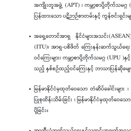
အကျိုးတူအဖွဲ့ (APT) ၊ ကမ္ဘာ့စာပို့တိုက်သမဂ္ဂ
ပြန်ထားသော ပဋိဉာဉ်စာတမ်းနှင့် ကွန်ဗင်းရှင်းမ
အရှေ့တောင်အာရှ နိုင်ငံများအသင်း(ASEAN)
(ITU)၊ အာရှ-ပစိဖိတ် ကြေးနန်းဆက်သွယ်ရေး အ
ဝင်ကြေးများ၊ ကမ္ဘာ့စာပို့တိုက်သမဂ္ဂ (UPU )နှင့
သည့် နှစ်စဉ်ထည့်ဝင်ကြေးနှင့် ဘာသာပြန်ဆိုခမျာ
မြန်မာနိုင်ငံမှထုတ်ဝေသော တံဆိပ်ခေါင်းများ 
ပြုစုထိန်းသိမ်းခြင်း ၊ မြန်မာနိုင်ငံမှထုတ်ဝေသေ
ပို့ခြင်း
။
အာဆီယံဆက်သွယ်ရေးနှင့်သတင်းအချက်အလက်န