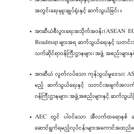
အတွင်းရေးမှူးချုပ်ရုံးနှင့် ဆက်သွယ်ခြင်း
။
အာဆီယံစီးပွားရေးအသိုက်အဝန်း(ASEAN
Roadmap များအရ ဆက်သွယ်ရေးနှင့် သတင်းအ
သက်ဆိုင်ရာဝန်ကြီးဌာနများ၊ အဖွဲ့ အစည်းများနှ
အာဆီယံ လွတ်လပ်သော ကုန်သွယ်မှုဒေသ( AS
မည့် ဆက်သွယ်‌ရေးနှင့် သတင်းအချက်အလက်န
ဝန်ကြီးဌာနများ၊ အဖွဲ့အစည်းများနှင့် ဆက်သွယ်ခ
AEC တွင် ပါဝင်သော အီလက်ထရောနစ် ဆက်သွ
ဆောင်ရွက်ရမည့်လုပ်ငန်းများအကောင်အထည်ဖေ