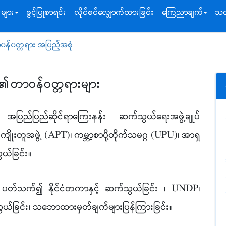
းများ
ခွင့်ပြုစာရင်း
လိုင်စင်လျှောက်ထားခြင်း
ကြေညာချက်
သတ
န်၀တ္တရား အပြည့်အစုံ
၏တာဝန်ဝတ္တရားများ
 အပြည်ပြည်ဆိုင်ရာကြေးနန်း ဆက်သွယ်ရေးအဖွဲ့ချုပ်
ုးတူအဖွဲ့ (APT)၊ ကမ္ဘာ့စာပို့တိုက်သမဂ္ဂ (UPU)၊ အာရှ
သွယ်ခြင်း
။
ပတ်သက်၍ နိုင်ငံတကာနှင့် ဆက်သွယ်ခြင်း ၊ UNDP၊
်ခြင်း၊ သဘောထားမှတ်ချက်များပြန်ကြားခြင်း
။