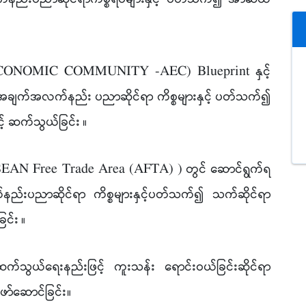
 ECONOMIC COMMUNITY -AEC) Blueprint နှင့်
ချက်အလက်နည်း ပညာဆိုင်ရာ ကိစ္စများနှင့် ပတ်သက်၍
င့် ဆက်သွယ်ခြင်း
။
EAN Free Trade Area (AFTA) ) တွင် ဆောင်ရွက်ရ
ည်းပညာဆိုင်ရာ ကိစ္စများနှင့်ပတ်သက်၍ သက်ဆိုင်ရာ
ြင်း
။
ယ်ရေးနည်းဖြင့် ကူးသန်း ရောင်းဝယ်ခြင်းဆိုင်ရာ
ာ်ဆောင်ခြင်း
။