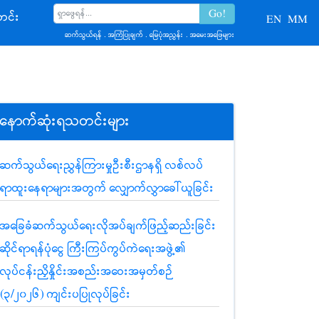
င်း
EN
MM
ဆက်သွယ်ရန်
.
အကြံပြုချက်
.
မြေပုံအညွှန်း
.
အမေးအဖြေများ
နောက်ဆုံးရသတင်းများ
ဆက်သွယ်ရေးညွှန်ကြားမှုဦးစီးဌာနရှိ လစ်လပ်
ရာထူးနေရာများအတွက် လျှောက်လွှာခေါ်ယူခြင်း
အခြေခံဆက်သွယ်ရေးလိုအပ်ချက်ဖြည့်ဆည်းခြင်း
ဆိုင်ရာရန်ပုံငွေ ကြီးကြပ်ကွပ်ကဲရေးအဖွဲ့၏
လုပ်ငန်းညှိနှိုင်းအစည်းအဝေးအမှတ်စဉ်
(၃/၂၀၂၆) ကျင်းပပြုလုပ်ခြင်း