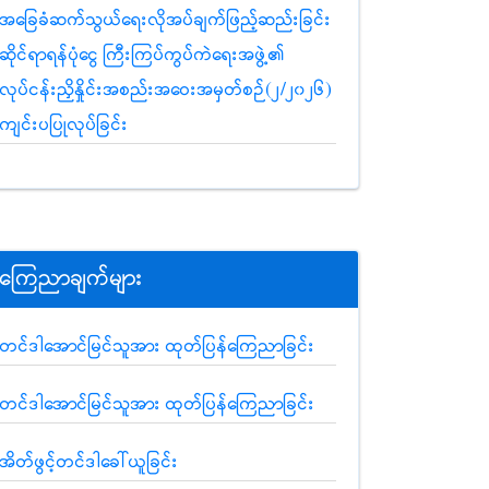
အခြေခံဆက်သွယ်ရေးလိုအပ်ချက်ဖြည့်ဆည်းခြင်း
ဆိုင်ရာရန်ပုံငွေ ကြီးကြပ်ကွပ်ကဲရေးအဖွဲ့၏
လုပ်ငန်းညှိနှိုင်းအစည်းအဝေးအမှတ်စဉ်(၂/၂၀၂၆)
ကျင်းပပြုလုပ်ခြင်း
ကြေညာချက်များ
တင်ဒါအောင်မြင်သူအား ထုတ်ပြန်ကြေညာခြင်း
တင်ဒါအောင်မြင်သူအား ထုတ်ပြန်ကြေညာခြင်း
အိတ်ဖွင့်တင်ဒါခေါ်ယူခြင်း