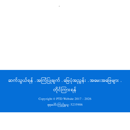
ဆက်သွယ်ရန်
.
အကြံပြုချက်
.
မြေပုံအညွှန်း
.
အမေးအဖြေများ
.
တိုင်ကြားရန်
Copyright © PTD Website 2017 - 2026
စုစုပေါင်းကြည့်ရှုသူ:
5235906