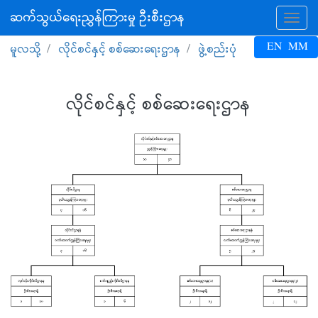
ဆက်သွယ်ရေးညွှန်ကြားမှု ဦးစီးဌာန
Tog
EN
MM
မူလသို့
လိုင်စင်နှင့် စစ်ဆေးရေးဌာန
ဖွဲ့စည်းပုံ
လိုင်စင်နှင့် စစ်ဆေးရေးဌာန