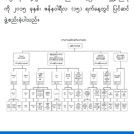
ကို ၂၀၁၅ ခုနှစ်၊ ဇန်နဝါရီလ (၁၅) ရက်နေ့တွင် ပြင်ဆင်
ဖွဲ့စည်းခဲ့ပါသည်။