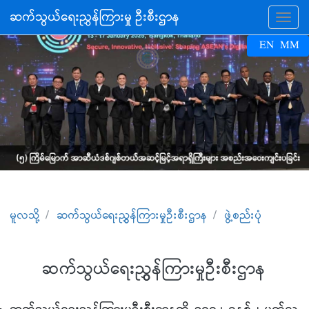
ဆက်သွယ်ရေးညွှန်ကြားမှု ဦးစီးဌာန
Tog
EN
MM
မူလသို့
ဆက်သွယ်ရေးညွွှန်ကြားမှုဦးစီးဌာန
ဖွဲ့စည်းပုံ
ဆက်သွယ်ရေးညွွှန်ကြားမှုဦးစီးဌာန