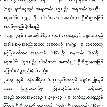
ဆက်သွယ်ရေးညွှန်ကြားမှုဦးစီးဌာနကို ၁၉၇၂ ခုနှစ် ၊ မတ်လ
(၁၅) ရက်နေ့တွင် အရာထမ်း (၉) ဦး၊ အမှုထမ်း(၄၀)ဦး ၊
စုစုပေါင်း (၄၉) ဦး ပါဝင်သော အဆင့်(၃) ဦးစီးဌာနဖြင့်
စတင်ဖွဲ့စည်းခဲ့ပါသည်။
၁၉၉၉ ခုနှစ် ၊ ဖေဖော်ဝါရီလ (၁၁) ရက်နေ့တွင် ကျင်းပသည့်
အစိုးရအဖွဲ့အစည်းအဝေး အမှတ်စဉ် (၇/၉၉) မှ သဘောတူ
ခွင့်ပြုချက်အရ အရာထမ်း (၁၆) ဦး၊ အမှုထမ်း (၆၁)ဦး ၊
စုစုပေါင်း (၇၇) ဦး ပါဝင်သော အဆင့်(၂) ဦးစီးဌာနအဖြစ်
ပြောင်းလဲဖွဲ့စည်းခဲ့ပါသည်။
၂၀၁၃ ခုနှစ်၊ ဇန်နဝါရီလ (၁၇) ရက်နေ့တွင် ကျင်းပပြုလုပ်
သော ပြည်ထောင်စု မြန်မာနိုင်ငံတော် အစိုးအဖွဲ့
အစည်းအဝေးအမှတ်စဉ် ( ၃/၂၀၁၃ ) မှ ဆက်သွယ်ရေးညွှန်
ကြားမှု ဦးစီးဌာနကို အရာထမ်း (၁၉၆) ဦး၊ အမှုထမ်း ( ၆၂၃ )