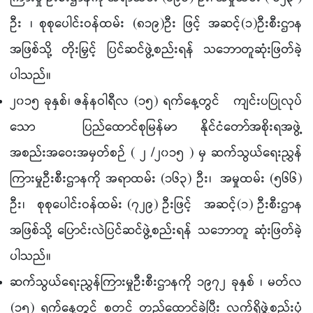
ဦး ၊ စုစုပေါင်းဝန်ထမ်း (၈၁၉)ဦး ဖြင့် အဆင့်(၁)ဦးစီးဌာန
အဖြစ်သို့ တိုးမြှင့် ပြင်ဆင်ဖွဲ့စည်းရန် သဘောတူဆုံးဖြတ်ခဲ့
ပါသည်။
၂၀၁၅ ခုနှစ်၊ ဇန်နဝါရီလ (၁၅) ရက်နေ့တွင် ကျင်းပပြုလုပ်
သော ပြည်ထောင်စုမြန်မာ နိုင်ငံတော်အစိုးရအဖွဲ့
အစည်းအဝေးအမှတ်စဉ် ( ၂ /၂၀၁၅ ) မှ ဆက်သွယ်ရေးညွှန်
ကြားမှုဦးစီးဌာနကို အရာထမ်း (၁၆၃) ဦး၊ အမှုထမ်း (၅၆၆)
ဦး၊ စုစုပေါင်းဝန်ထမ်း (၇၂၉) ဦးဖြင့် အဆင့်(၁) ဦးစီးဌာန
အဖြစ်သို့ ပြောင်းလဲပြင်ဆင်ဖွဲ့စည်းရန် သဘောတူ ဆုံးဖြတ်ခဲ့
ပါသည်။
ဆက်သွယ်ရေးညွှန်ကြားမှုဦးစီးဌာနကို ၁၉၇၂ ခုနှစ် ၊ မတ်လ
(၁၅) ရက်နေ့တွင် စတင် တည်ထောင်ခဲ့ပြီး လက်ရှိဖွဲ့စည်းပုံ