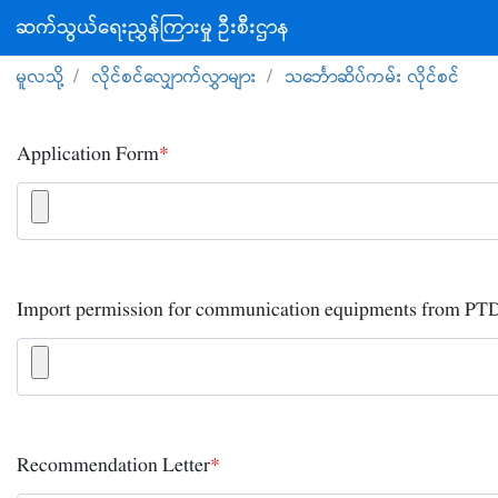
ဆက်သွယ်ရေးညွှန်ကြားမှု ဦးစီးဌာန
မူလသို့
လိုင်စင်လျှောက်လွှာများ
သင်္ဘောဆိပ်ကမ်း လိုင်စင်
Application Form
*
Import permission for communication equipments from PT
Recommendation Letter
*