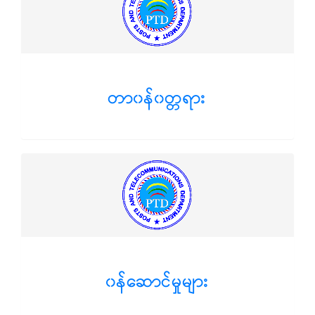
တာ၀န်၀တ္တရား
၀န်ဆောင်မှုများ