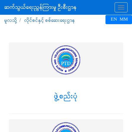
ဆက်သွယ်ရေးညွှန်ကြားမှု ဦးစီးဌာန
Tog
EN
MM
မူလသို့
လိုင်စင်နှင့် စစ်ဆေးရေးဌာန
ဖွဲ့စည်းပုံ