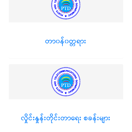
တာ၀န်၀တ္တရား
လှိုင်းနှုန်းတိုင်းတာရေး စခန်းများ