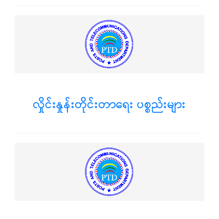
လှိုင်းနှုန်းတိုင်းတာရေး ပစ္စည်းများ