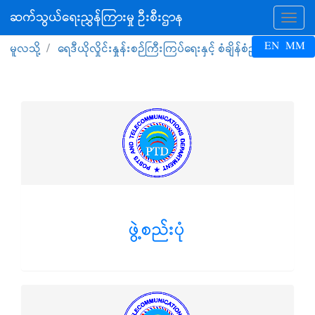
ဆက်သွယ်ရေးညွှန်ကြားမှု ဦးစီးဌာန
Tog
EN
MM
မူလသို့
ရေဒီယိုလှိုင်းနှုန်းစဉ်ကြီးကြပ်ရေးနှင့် စံချိန်စံညွှန်းဌာန
ဖွဲ့စည်းပုံ