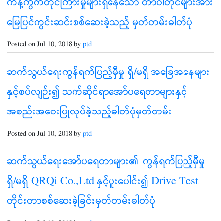
ကန့်ကွက်တိုင်ကြားမှုများရှိနေသော တာဝါတိုင်များအား
မြေပြင်ကွင်းဆင်းစစ်ဆေးခဲ့သည့် မှတ်တမ်းဓါတ်ပုံ
Posted on Jul 10, 2018 by
ptd
ဆက်သွယ်ရေးကွန်ရက်ပြည့်မှီမှု ရှိ/မရှိ အခြေအနေများ
နှင့်စပ်လျဉ်း၍ သက်ဆိုင်ရာအော်ပရေတာများနှင့်
အစည်းအဝေးပြုလုပ်ခဲ့သည့်ဓါတ်ပုံမှတ်တမ်း
Posted on Jul 10, 2018 by
ptd
ဆက်သွယ်ရေးအော်ပရေတာများ၏ ကွန်ရက်ပြည့်မှီမှု
ရှိ/မရှိ QRQi Co.,Ltd နှင့်ပူးပေါင်း၍ Drive Test
တိုင်းတာစစ်ဆေးခဲ့ခြင်းမှတ်တမ်းဓါတ်ပုံ