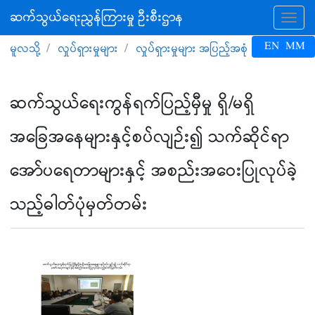
ဆက်သွယ်ရေးညွှန်ကြားမှု ဦးစီးဌာန
Tog
EN
MM
မူလသို့
လှုပ်ရှားမှုများ
လှုပ်ရှားမှုများ အပြည့်အစုံ
ဆက်သွယ်ရေးကွန်ရက်ပြည့်မှီမှု ရှိ/မရှိ
အခြေအနေများနှင့်စပ်လျဉ်း၍ သက်ဆိုင်ရာ
အော်ပရေတာများနှင့် အစည်းအဝေးပြုလုပ်ခဲ့
သည့်ဓါတ်ပုံမှတ်တမ်း