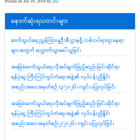
Posted on Jul 10, 2018 by
ptd
နောက်ဆုံးရသတင်းများ
ဆက်သွယ်ရေးညွှန်ကြားမှုဦးစီးဌာနရှိ လစ်လပ်ရာထူးနေရာ
များအတွက် လျှောက်လွှာခေါ်ယူခြင်း
အခြေခံဆက်သွယ်ရေးလိုအပ်ချက်ဖြည့်ဆည်းခြင်းဆိုင်ရာ
ရန်ပုံငွေ ကြီးကြပ်ကွပ်ကဲရေးအဖွဲ့၏ လုပ်ငန်းညှိနှိုင်း
အစည်းအဝေးအမှတ်စဉ် (၃/၂၀၂၆) ကျင်းပပြုလုပ်ခြင်း
အခြေခံဆက်သွယ်ရေးလိုအပ်ချက်ဖြည့်ဆည်းခြင်းဆိုင်ရာ
ရန်ပုံငွေ ကြီးကြပ်ကွပ်ကဲရေးအဖွဲ့၏ လုပ်ငန်းညှိနှိုင်း
အစည်းအဝေးအမှတ်စဉ်(၂/၂၀၂၆) ကျင်းပပြုလုပ်ခြင်း