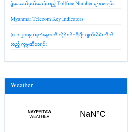
ခွဲဝေသတ်မှတ်ပေးခဲ့သည့် Tollfree Number များစာရင်း
Myanmar Telecom Key Indicators
(၁-၁-၂၀၁၉) ရက်နေ့အထိ လိုင်စင်ရရှိပြီး ဖျက်သိမ်းလိုက်
သည့် ကုမ္ပဏီစာရင်း
Weather