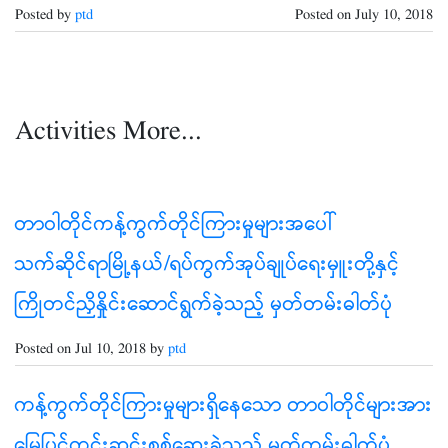
Posted by
ptd
Posted on
July 10, 2018
Activities More...
တာဝါတိုင်ကန့်ကွက်တိုင်ကြားမှုများအပေါ်
သက်ဆိုင်ရာမြို့နယ်/ရပ်ကွက်အုပ်ချုပ်ရေးမှူးတို့နှင့်
ကြိုတင်ညှိနှိုင်းဆောင်ရွက်ခဲ့သည့် မှတ်တမ်းဓါတ်ပုံ
Posted on Jul 10, 2018 by
ptd
ကန့်ကွက်တိုင်ကြားမှုများရှိနေသော တာဝါတိုင်များအား
မြေပြင်ကွင်းဆင်းစစ်ဆေးခဲ့သည့် မှတ်တမ်းဓါတ်ပုံ