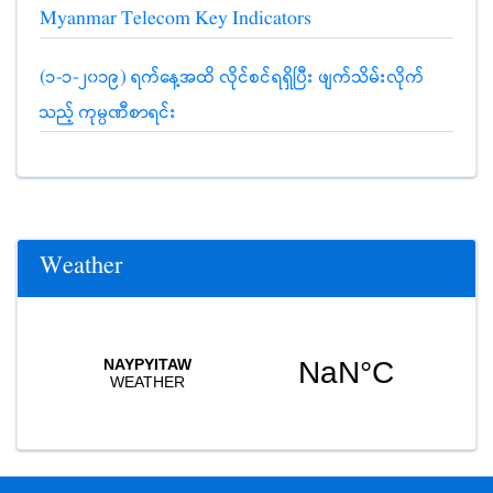
Myanmar Telecom Key Indicators
(၁-၁-၂၀၁၉) ရက်နေ့အထိ လိုင်စင်ရရှိပြီး ဖျက်သိမ်းလိုက်
သည့် ကုမ္ပဏီစာရင်း
Weather