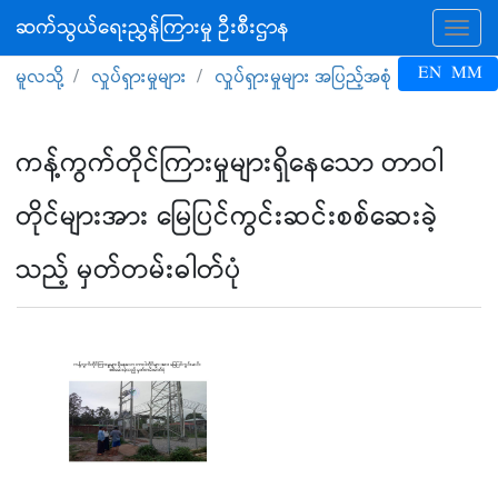
ဆက်သွယ်ရေးညွှန်ကြားမှု ဦးစီးဌာန
Tog
EN
MM
မူလသို့
လှုပ်ရှားမှုများ
လှုပ်ရှားမှုများ အပြည့်အစုံ
ကန့်ကွက်တိုင်ကြားမှုများရှိနေသော တာဝါ
တိုင်များအား မြေပြင်ကွင်းဆင်းစစ်ဆေးခဲ့
သည့် မှတ်တမ်းဓါတ်ပုံ