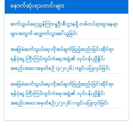
နောက်ဆုံးရသတင်းများ
ဆက်သွယ်ရေးညွှန်ကြားမှုဦးစီးဌာနရှိ လစ်လပ်ရာထူးနေရာ
များအတွက် လျှောက်လွှာခေါ်ယူခြင်း
အခြေခံဆက်သွယ်ရေးလိုအပ်ချက်ဖြည့်ဆည်းခြင်းဆိုင်ရာ
ရန်ပုံငွေ ကြီးကြပ်ကွပ်ကဲရေးအဖွဲ့၏ လုပ်ငန်းညှိနှိုင်း
အစည်းအဝေးအမှတ်စဉ် (၃/၂၀၂၆) ကျင်းပပြုလုပ်ခြင်း
အခြေခံဆက်သွယ်ရေးလိုအပ်ချက်ဖြည့်ဆည်းခြင်းဆိုင်ရာ
ရန်ပုံငွေ ကြီးကြပ်ကွပ်ကဲရေးအဖွဲ့၏ လုပ်ငန်းညှိနှိုင်း
အစည်းအဝေးအမှတ်စဉ်(၂/၂၀၂၆) ကျင်းပပြုလုပ်ခြင်း